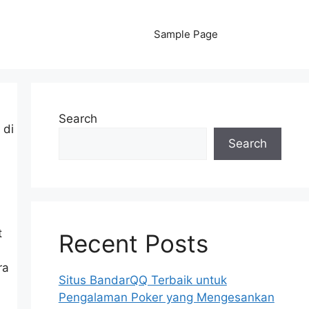
Sample Page
Search
 di
Search
n
t
Recent Posts
ra
Situs BandarQQ Terbaik untuk
Pengalaman Poker yang Mengesankan