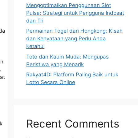
Mengoptimalkan Penggunaan Slot
Pulsa: Strategi untuk Pengguna Indosat
dan Tri
da
Permainan Togel dari Hongkong: Kisah
dan Kenyataan yang Perlu Anda
Ketahui
Toto dan Kaum Muda: Mengupas
an
Peristiwa yang Menarik
.
Rakyat4D: Platform Paling Baik untuk
at
Lotto Secara Online
Recent Comments
ik