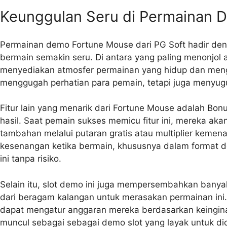
Keunggulan Seru di Permainan 
Permainan demo Fortune Mouse dari PG Soft hadir d
bermain semakin seru. Di antara yang paling menonjol a
menyediakan atmosfer permainan yang hidup dan meng
menggugah perhatian para pemain, tetapi juga menyug
Fitur lain yang menarik dari Fortune Mouse adalah Bo
hasil. Saat pemain sukses memicu fitur ini, mereka a
tambahan melalui putaran gratis atau multiplier kem
kesenangan ketika bermain, khususnya dalam format
ini tanpa risiko.
Selain itu, slot demo ini juga mempersembahkan banya
dari beragam kalangan untuk merasakan permainan ini
dapat mengatur anggaran mereka berdasarkan keingina
muncul sebagai sebagai demo slot yang layak untuk di