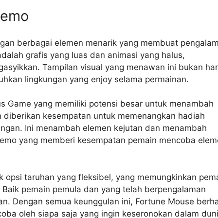
Demo
engan berbagai elemen menarik yang membuat pengala
dalah grafis yang luas dan animasi yang halus,
asyikkan. Tampilan visual yang menawan ini bukan ha
uhkan lingkungan yang enjoy selama permainan.
nus Game yang memiliki potensi besar untuk menambah
kan diberikan kesempatan untuk memenangkan hadiah
enangan. Ini menambah elemen kejutan dan menambah
 demo yang memberi kesempatan pemain mencoba elem
k opsi taruhan yang fleksibel, yang memungkinkan pem
. Baik pemain pemula dan yang telah berpengalaman
n. Dengan semua keunggulan ini, Fortune Mouse berha
coba oleh siapa saja yang ingin keseronokan dalam dun