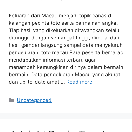
Keluaran dari Macau menjadi topik panas di
kalangan pecinta toto serta permainan angka.
Tiap hasil yang dikeluarkan ditayangkan selalu
ditunggu dengan semangat tinggi, dimulai dari
hasil gambar langsung sampai data menyeluruh
pengeluaran. toto macau Para peserta berharap
mendapatkan informasi terbaru agar
menambah kemungkinan dirinya dalam bermain
bermain. Data pengeluaran Macau yang akurat
dan up-to-date amat …
Read more
Categories
Uncategorized