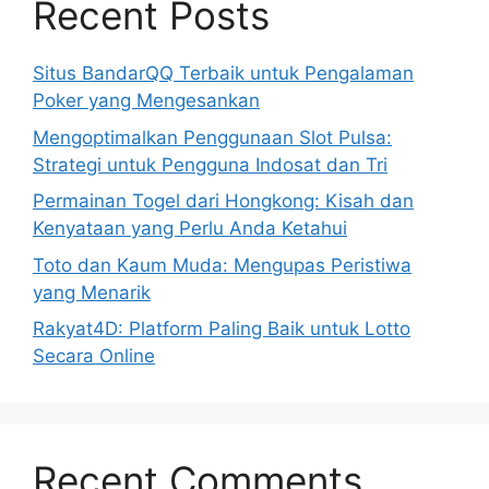
Recent Posts
Situs BandarQQ Terbaik untuk Pengalaman
Poker yang Mengesankan
Mengoptimalkan Penggunaan Slot Pulsa:
Strategi untuk Pengguna Indosat dan Tri
Permainan Togel dari Hongkong: Kisah dan
Kenyataan yang Perlu Anda Ketahui
Toto dan Kaum Muda: Mengupas Peristiwa
yang Menarik
Rakyat4D: Platform Paling Baik untuk Lotto
Secara Online
Recent Comments