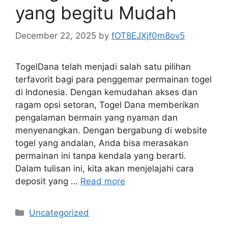
yang begitu Mudah
December 22, 2025
by
fOT8EJXjf0m8ov5
TogelDana telah menjadi salah satu pilihan
terfavorit bagi para penggemar permainan togel
di Indonesia. Dengan kemudahan akses dan
ragam opsi setoran, Togel Dana memberikan
pengalaman bermain yang nyaman dan
menyenangkan. Dengan bergabung di website
togel yang andalan, Anda bisa merasakan
permainan ini tanpa kendala yang berarti.
Dalam tulisan ini, kita akan menjelajahi cara
deposit yang …
Read more
Categories
Uncategorized