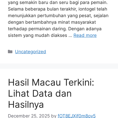
yang semakin baru dan seru bagi para pemain.
Selama beberapa bulan terakhir, iontogel telah
menunjukkan pertumbuhan yang pesat, sejalan
dengan bertambahnya minat masyarakat
terhadap permainan daring. Dengan adanya
sistem yang mudah diakses …
Read more
Categories
Uncategorized
Hasil Macau Terkini:
Lihat Data dan
Hasilnya
December 25, 2025
by
fOT8EJXjf0m8ov5