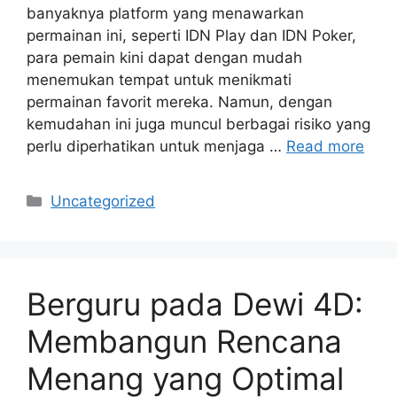
banyaknya platform yang menawarkan
permainan ini, seperti IDN Play dan IDN Poker,
para pemain kini dapat dengan mudah
menemukan tempat untuk menikmati
permainan favorit mereka. Namun, dengan
kemudahan ini juga muncul berbagai risiko yang
perlu diperhatikan untuk menjaga …
Read more
Categories
Uncategorized
Berguru pada Dewi 4D:
Membangun Rencana
Menang yang Optimal