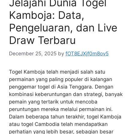
Jelajahi Dunia Togel
Kamboja: Data,
Pengeluaran, dan Live
Draw Terbaru
December 25, 2025
by
fOT8EJXjf0m8ov5
Togel Kamboja telah menjadi salah satu
permainan yang paling populer di kalangan
penggemar togel di Asia Tenggara. Dengan
kombinasi keberuntungan dan strategi, banyak
pemain yang tertarik untuk mencoba
peruntungan mereka melalui permainan ini.
Dalam beberapa tahun terakhir, togel Kamboja
atau togel Cambodia telah mendapatkan
perhatian yang lebih besar, sebagian besar