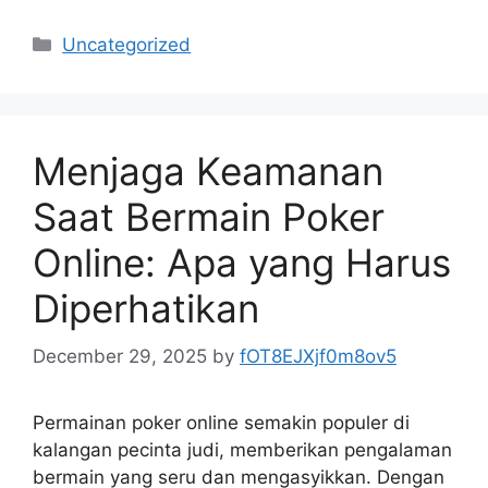
Categories
Uncategorized
Menjaga Keamanan
Saat Bermain Poker
Online: Apa yang Harus
Diperhatikan
December 29, 2025
by
fOT8EJXjf0m8ov5
Permainan poker online semakin populer di
kalangan pecinta judi, memberikan pengalaman
bermain yang seru dan mengasyikkan. Dengan