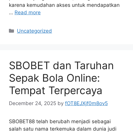
karena kemudahan akses untuk mendapatkan
…
Read more
Categories
Uncategorized
SBOBET dan Taruhan
Sepak Bola Online:
Tempat Terpercaya
December 24, 2025
by
fOT8EJXjf0m8ov5
SBOBET88 telah berubah menjadi sebagai
salah satu nama terkemuka dalam dunia judi