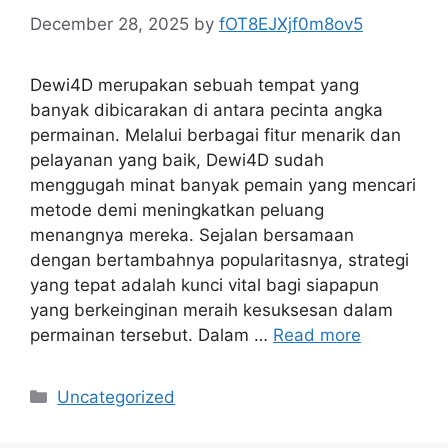
December 28, 2025
by
fOT8EJXjf0m8ov5
Dewi4D merupakan sebuah tempat yang
banyak dibicarakan di antara pecinta angka
permainan. Melalui berbagai fitur menarik dan
pelayanan yang baik, Dewi4D sudah
menggugah minat banyak pemain yang mencari
metode demi meningkatkan peluang
menangnya mereka. Sejalan bersamaan
dengan bertambahnya popularitasnya, strategi
yang tepat adalah kunci vital bagi siapapun
yang berkeinginan meraih kesuksesan dalam
permainan tersebut. Dalam …
Read more
Categories
Uncategorized