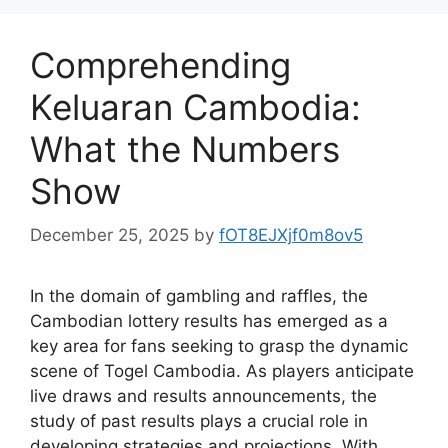
Comprehending
Keluaran Cambodia:
What the Numbers
Show
December 25, 2025
by
fOT8EJXjf0m8ov5
In the domain of gambling and raffles, the
Cambodian lottery results has emerged as a
key area for fans seeking to grasp the dynamic
scene of Togel Cambodia. As players anticipate
live draws and results announcements, the
study of past results plays a crucial role in
developing strategies and projections. With