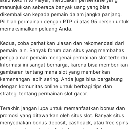
menunjukkan seberapa banyak uang yang bisa
dikembalikan kepada pemain dalam jangka panjang.
Pilihlah permainan dengan RTP di atas 95 persen untuk
memaksimalkan peluang Anda.
Kedua, coba perhatikan ulasan dan rekomendasi dari
pemain lain. Banyak forum dan situs yang membahas
pengalaman pemain mengenai permainan slot tertentu.
Informasi ini sangat berharga, karena bisa memberikan
gambaran tentang mana slot yang memberikan
kemenangan lebih sering. Anda juga bisa bergabung
dengan komunitas online untuk berbagi tips dan
strategi tentang permainan slot gacor.
Terakhir, jangan lupa untuk memanfaatkan bonus dan
promosi yang ditawarkan oleh situs slot. Banyak situs
menyediakan bonus deposit, cashback, atau free spins