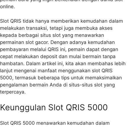
online.
Slot QRIS tidak hanya memberikan kemudahan dalam
melakukan transaksi, tetapi juga membuka akses
kepada berbagai situs slot yang menawarkan
permainan slot gacor. Dengan adanya kemudahan
pembayaran melalui QRIS ini, pemain dapat dengan
cepat melakukan deposit dan mulai bermain tanpa
hambatan. Dalam artikel ini, kita akan membahas lebih
lanjut mengenai manfaat menggunakan slot QRIS
5000, termasuk beberapa tips untuk memaksimalkan
pengalaman bermain Anda di situs-situs slot yang
terpercaya.
Keunggulan Slot QRIS 5000
Slot QRIS 5000 menawarkan kemudahan dalam