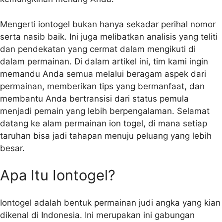
Mengerti iontogel bukan hanya sekadar perihal nomor
serta nasib baik. Ini juga melibatkan analisis yang teliti
dan pendekatan yang cermat dalam mengikuti di
dalam permainan. Di dalam artikel ini, tim kami ingin
memandu Anda semua melalui beragam aspek dari
permainan, memberikan tips yang bermanfaat, dan
membantu Anda bertransisi dari status pemula
menjadi pemain yang lebih berpengalaman. Selamat
datang ke alam permainan ion togel, di mana setiap
taruhan bisa jadi tahapan menuju peluang yang lebih
besar.
Apa Itu Iontogel?
Iontogel adalah bentuk permainan judi angka yang kian
dikenal di Indonesia. Ini merupakan ini gabungan