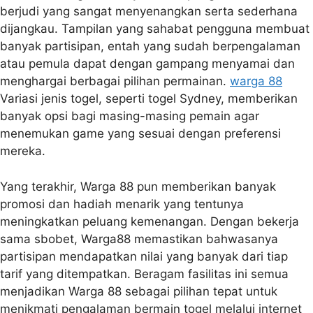
berjudi yang sangat menyenangkan serta sederhana
dijangkau. Tampilan yang sahabat pengguna membuat
banyak partisipan, entah yang sudah berpengalaman
atau pemula dapat dengan gampang menyamai dan
menghargai berbagai pilihan permainan.
warga 88
Variasi jenis togel, seperti togel Sydney, memberikan
banyak opsi bagi masing-masing pemain agar
menemukan game yang sesuai dengan preferensi
mereka.
Yang terakhir, Warga 88 pun memberikan banyak
promosi dan hadiah menarik yang tentunya
meningkatkan peluang kemenangan. Dengan bekerja
sama sbobet, Warga88 memastikan bahwasanya
partisipan mendapatkan nilai yang banyak dari tiap
tarif yang ditempatkan. Beragam fasilitas ini semua
menjadikan Warga 88 sebagai pilihan tepat untuk
menikmati pengalaman bermain togel melalui internet