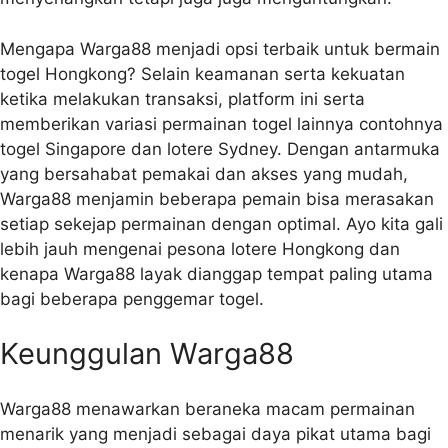
Mengapa Warga88 menjadi opsi terbaik untuk bermain
togel Hongkong? Selain keamanan serta kekuatan
ketika melakukan transaksi, platform ini serta
memberikan variasi permainan togel lainnya contohnya
togel Singapore dan lotere Sydney. Dengan antarmuka
yang bersahabat pemakai dan akses yang mudah,
Warga88 menjamin beberapa pemain bisa merasakan
setiap sekejap permainan dengan optimal. Ayo kita gali
lebih jauh mengenai pesona lotere Hongkong dan
kenapa Warga88 layak dianggap tempat paling utama
bagi beberapa penggemar togel.
Keunggulan Warga88
Warga88 menawarkan beraneka macam permainan
menarik yang menjadi sebagai daya pikat utama bagi