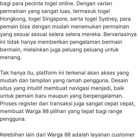
bagi para pecinta togel online. Dengan varian
permainan yang sangat luas, termasuk togel
Hongkong, togel Singapore, serta togel Sydney, para
pemain bisa dengan mudah menemukan permainan
yang sesuai sesuai selera selera mereka. Bervariasinya
ini tidak hanya memberikan pengalaman bermain
bermain, melainkan juga peluang peluang untuk
menang.
Tak hanya itu, platform ini terkenal akan akses yang
mudah dan tampilan yang ramah pengguna. Desain
situs yang intuitif membuat navigasi menjadi, baik
untuk pemain baru maupun yang berpengalaman.
Proses register dan transaksi juga sangat cepat cepat,
membuat Warga 88 pilihan yang tepat bagi range
pengguna.
Kelebihan lain dari Warga 88 adalah layanan customer