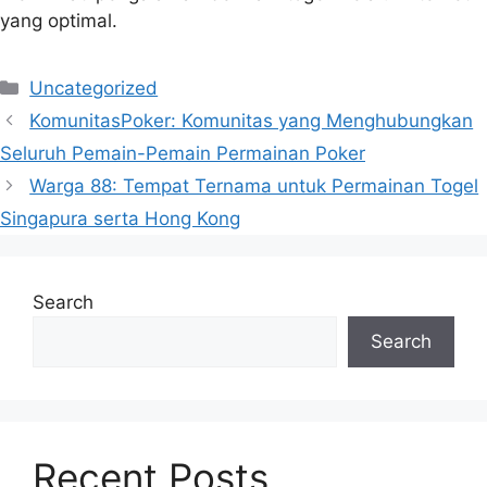
yang optimal.
Categories
Uncategorized
KomunitasPoker: Komunitas yang Menghubungkan
Seluruh Pemain-Pemain Permainan Poker
Warga 88: Tempat Ternama untuk Permainan Togel
Singapura serta Hong Kong
Search
Search
Recent Posts