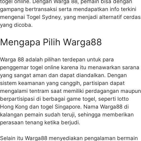
togel online. Dengan Warga 88, pemain bisa dengan
gampang bertransaksi serta mendapatkan info terkini
mengenai Togel Sydney, yang menjadi alternatif cerdas
yang dicoba.
Mengapa Pilih Warga88
Warga 88 adalah pilihan terdepan untuk para
penggemar togel online karena itu menawarkan sarana
yang sangat aman dan dapat diandalkan. Dengan
sistem keamanan yang canggih, partisipan dapat
mengalami tentram saat memiliki perdagangan maupun
berpartisipasi di berbagai game togel, seperti lotto
Hong Kong dan togel Singapore. Nama Warga88 di
kalangan pemain sudah teruji, sehingga memberikan
perasaan tenang ketika berjudi.
Selain itu Warga88 menyediakan pengalaman bermain