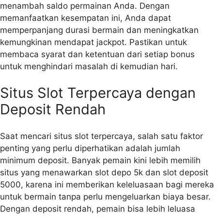
menambah saldo permainan Anda. Dengan
memanfaatkan kesempatan ini, Anda dapat
memperpanjang durasi bermain dan meningkatkan
kemungkinan mendapat jackpot. Pastikan untuk
membaca syarat dan ketentuan dari setiap bonus
untuk menghindari masalah di kemudian hari.
Situs Slot Terpercaya dengan
Deposit Rendah
Saat mencari situs slot terpercaya, salah satu faktor
penting yang perlu diperhatikan adalah jumlah
minimum deposit. Banyak pemain kini lebih memilih
situs yang menawarkan slot depo 5k dan slot deposit
5000, karena ini memberikan keleluasaan bagi mereka
untuk bermain tanpa perlu mengeluarkan biaya besar.
Dengan deposit rendah, pemain bisa lebih leluasa