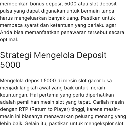
memberikan bonus deposit 5000 atau slot deposit
pulsa yang dapat digunakan untuk bermain tanpa
harus mengeluarkan banyak uang. Pastikan untuk
membaca syarat dan ketentuan yang berlaku agar
Anda bisa memanfaatkan penawaran tersebut secara
optimal.
Strategi Mengelola Deposit
5000
Mengelola deposit 5000 di mesin slot gacor bisa
menjadi langkah awal yang baik untuk meraih
keuntungan. Hal pertama yang perlu diperhatikan
adalah pemilihan mesin slot yang tepat. Carilah mesin
dengan RTP (Return to Player) tinggi, karena mesin-
mesin ini biasanya menawarkan peluang menang yang
lebih baik. Selain itu, pastikan untuk mengeksplor slot