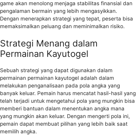
game akan menolong menjaga stabilitas finansial dan
pengalaman bermain yang lebih mengasyikkan.
Dengan menerapkan strategi yang tepat, peserta bisa
memaksimalkan peluang dan meminimalkan risiko.
Strategi Menang dalam
Permainan Kayutogel
Sebuah strategi yang dapat digunakan dalam
permainan permainan kayutogel adalah dalam
melakukan penganalisaan pada pola angka yang
banyak keluar. Pemain harus mencatat hasil-hasil yang
telah terjadi untuk mengetahui pola yang mungkin bisa
memberi bantuan dalam menentukan angka mana
yang mungkin akan keluar. Dengan mengerti pola ini,
pemain dapat membuat pilihan yang lebih baik saat
memilih angka.