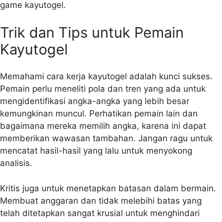
game kayutogel.
Trik dan Tips untuk Pemain
Kayutogel
Memahami cara kerja kayutogel adalah kunci sukses.
Pemain perlu meneliti pola dan tren yang ada untuk
mengidentifikasi angka-angka yang lebih besar
kemungkinan muncul. Perhatikan pemain lain dan
bagaimana mereka memilih angka, karena ini dapat
memberikan wawasan tambahan. Jangan ragu untuk
mencatat hasil-hasil yang lalu untuk menyokong
analisis.
Kritis juga untuk menetapkan batasan dalam bermain.
Membuat anggaran dan tidak melebihi batas yang
telah ditetapkan sangat krusial untuk menghindari