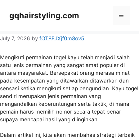
Skip
to
gqhairstyling.com
Menu
content
July 7, 2026
by
fOT8EJXjf0m8ov5
Mengikuti permainan togel kayu telah menjadi salah
satu jenis permainan yang sangat amat populer di
antara masyarakat. Bersepakat orang merasa minat
pada kesempatan yang ditawarkan ditawarkan dan
sensasi ketika mengikuti setiap pengundian. Kayu togel
sendiri merupakan jenis permainan yang
mengandalkan keberuntungan serta taktik, di mana
pemain harus memilih nomor secara tepat benar
supaya mencapai hasil yang diinginkan.
Dalam artikel ini, kita akan membahas strategi terbaik