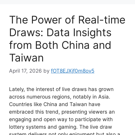
The Power of Real-time
Draws: Data Insights
from Both China and
Taiwan
April 17, 2026
by
fOT8EJXjf0m8ov5
Lately, the interest of live draws has grown
across numerous regions, notably in Asia.
Countries like China and Taiwan have
embraced this trend, presenting viewers an
engaging and open way to participate with
lottery systems and gaming. The live draw
system delivers not only enjoyment but also a