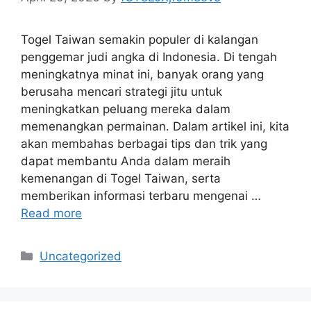
Togel Taiwan semakin populer di kalangan
penggemar judi angka di Indonesia. Di tengah
meningkatnya minat ini, banyak orang yang
berusaha mencari strategi jitu untuk
meningkatkan peluang mereka dalam
memenangkan permainan. Dalam artikel ini, kita
akan membahas berbagai tips dan trik yang
dapat membantu Anda dalam meraih
kemenangan di Togel Taiwan, serta
memberikan informasi terbaru mengenai …
Read more
Categories
Uncategorized