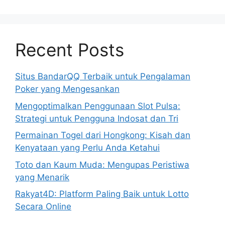
Recent Posts
Situs BandarQQ Terbaik untuk Pengalaman
Poker yang Mengesankan
Mengoptimalkan Penggunaan Slot Pulsa:
Strategi untuk Pengguna Indosat dan Tri
Permainan Togel dari Hongkong: Kisah dan
Kenyataan yang Perlu Anda Ketahui
Toto dan Kaum Muda: Mengupas Peristiwa
yang Menarik
Rakyat4D: Platform Paling Baik untuk Lotto
Secara Online