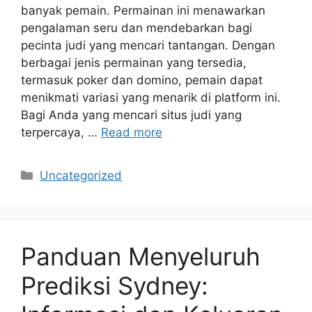
banyak pemain. Permainan ini menawarkan
pengalaman seru dan mendebarkan bagi
pecinta judi yang mencari tantangan. Dengan
berbagai jenis permainan yang tersedia,
termasuk poker dan domino, pemain dapat
menikmati variasi yang menarik di platform ini.
Bagi Anda yang mencari situs judi yang
terpercaya, …
Read more
Categories
Uncategorized
Panduan Menyeluruh
Prediksi Sydney: