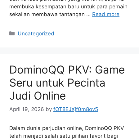
membuka kesempatan baru untuk para pemain
sekalian membawa tantangan …
Read more
Categories
Uncategorized
DominoQQ PKV: Game
Seru untuk Pecinta
Judi Online
April 19, 2026
by
fOT8EJXjf0m8ov5
Dalam dunia perjudian online, DominoQQ PKV
telah menjadi salah satu pilihan favorit bagi