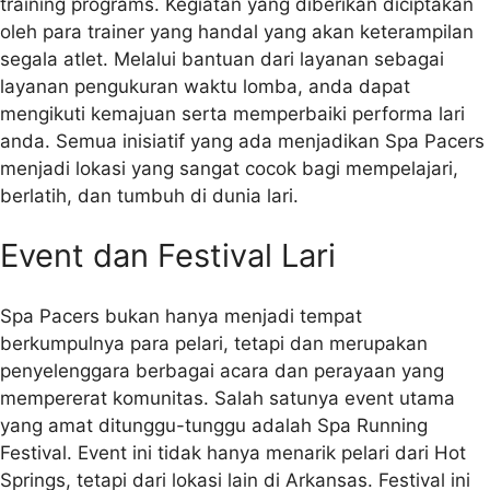
training programs. Kegiatan yang diberikan diciptakan
oleh para trainer yang handal yang akan keterampilan
segala atlet. Melalui bantuan dari layanan sebagai
layanan pengukuran waktu lomba, anda dapat
mengikuti kemajuan serta memperbaiki performa lari
anda. Semua inisiatif yang ada menjadikan Spa Pacers
menjadi lokasi yang sangat cocok bagi mempelajari,
berlatih, dan tumbuh di dunia lari.
Event dan Festival Lari
Spa Pacers bukan hanya menjadi tempat
berkumpulnya para pelari, tetapi dan merupakan
penyelenggara berbagai acara dan perayaan yang
mempererat komunitas. Salah satunya event utama
yang amat ditunggu-tunggu adalah Spa Running
Festival. Event ini tidak hanya menarik pelari dari Hot
Springs, tetapi dari lokasi lain di Arkansas. Festival ini