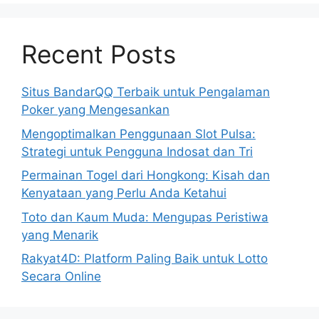
Recent Posts
Situs BandarQQ Terbaik untuk Pengalaman
Poker yang Mengesankan
Mengoptimalkan Penggunaan Slot Pulsa:
Strategi untuk Pengguna Indosat dan Tri
Permainan Togel dari Hongkong: Kisah dan
Kenyataan yang Perlu Anda Ketahui
Toto dan Kaum Muda: Mengupas Peristiwa
yang Menarik
Rakyat4D: Platform Paling Baik untuk Lotto
Secara Online