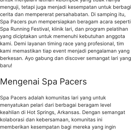
menguji, tetapi juga menjadi kesempatan untuk berbagi
cerita dan mempererat persahabatan. Di samping itu,
Spa Pacers pun mempersiapkan beragam acara seperti
Spa Running Festival, klinik lari, dan program pelatihan
yang diciptakan untuk memenuhi kebutuhan anggota
kami. Demi layanan timing race yang profesional, tim
kami memastikan tiap event menjadi pengalaman yang
berkesan. Ayo gabung dan discover semangat lari yang
baru!
Mengenai Spa Pacers
Spa Pacers adalah komunitas lari yang untuk
menyatukan pelari dari berbagai beragam level
keahlian di Hot Springs, Arkansas. Dengan semangat
kolaborasi dan kebersamaan, komunitas ini
memberikan kesempatan bagi mereka yang ingin