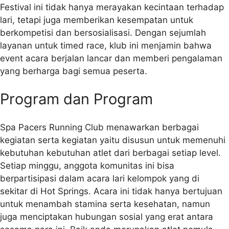
Festival ini tidak hanya merayakan kecintaan terhadap
lari, tetapi juga memberikan kesempatan untuk
berkompetisi dan bersosialisasi. Dengan sejumlah
layanan untuk timed race, klub ini menjamin bahwa
event acara berjalan lancar dan memberi pengalaman
yang berharga bagi semua peserta.
Program dan Program
Spa Pacers Running Club menawarkan berbagai
kegiatan serta kegiatan yaitu disusun untuk memenuhi
kebutuhan kebutuhan atlet dari berbagai setiap level.
Setiap minggu, anggota komunitas ini bisa
berpartisipasi dalam acara lari kelompok yang di
sekitar di Hot Springs. Acara ini tidak hanya bertujuan
untuk menambah stamina serta kesehatan, namun
juga menciptakan hubungan sosial yang erat antara