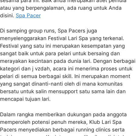
sesama para ini. Baik anda merupakan atlet pemula
atau yang berpengalaman, ada ruang untuk Anda
disini.
Spa Pacer
Di samping group runs, Spa Pacers juga
menyelenggarakan Festival Lari Spa yang terkenal.
Festival yang satu ini merupakan kesempatan yang
sangat baik untuk para pelari untuk bersaing dan
merayakan kecintaan pada dunia lari. Dengan berbagai
kategori dan j vzdah, acara ini menerima proses untuk
pelari di semua berbagai skill. Ini merupakan moment
yang sangat dinanti-nanti oleh di mana komunitas
bersatu untuk salin mensupport satu sama lain dan
mencapai tujuan lari.
Dalam rangka memberikan dukungan pada anggota
memperoleh potensi penuh mereka, Klub Lari Spa
Pacers menyediakan berbagai running clinics serta