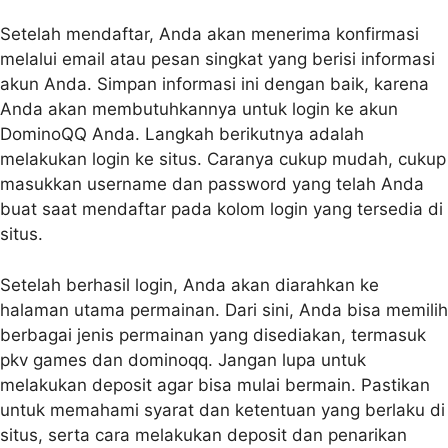
Setelah mendaftar, Anda akan menerima konfirmasi
melalui email atau pesan singkat yang berisi informasi
akun Anda. Simpan informasi ini dengan baik, karena
Anda akan membutuhkannya untuk login ke akun
DominoQQ Anda. Langkah berikutnya adalah
melakukan login ke situs. Caranya cukup mudah, cukup
masukkan username dan password yang telah Anda
buat saat mendaftar pada kolom login yang tersedia di
situs.
Setelah berhasil login, Anda akan diarahkan ke
halaman utama permainan. Dari sini, Anda bisa memilih
berbagai jenis permainan yang disediakan, termasuk
pkv games dan dominoqq. Jangan lupa untuk
melakukan deposit agar bisa mulai bermain. Pastikan
untuk memahami syarat dan ketentuan yang berlaku di
situs, serta cara melakukan deposit dan penarikan