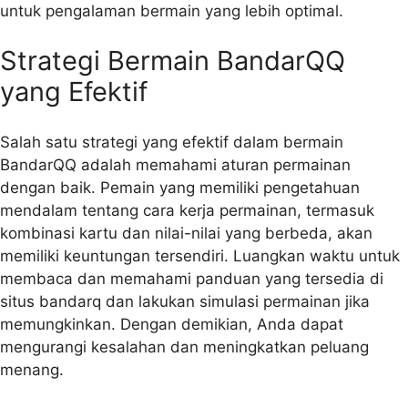
untuk pengalaman bermain yang lebih optimal.
Strategi Bermain BandarQQ
yang Efektif
Salah satu strategi yang efektif dalam bermain
BandarQQ adalah memahami aturan permainan
dengan baik. Pemain yang memiliki pengetahuan
mendalam tentang cara kerja permainan, termasuk
kombinasi kartu dan nilai-nilai yang berbeda, akan
memiliki keuntungan tersendiri. Luangkan waktu untuk
membaca dan memahami panduan yang tersedia di
situs bandarq dan lakukan simulasi permainan jika
memungkinkan. Dengan demikian, Anda dapat
mengurangi kesalahan dan meningkatkan peluang
menang.