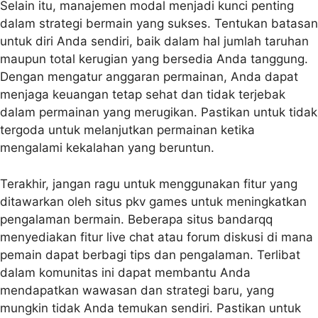
Selain itu, manajemen modal menjadi kunci penting
dalam strategi bermain yang sukses. Tentukan batasan
untuk diri Anda sendiri, baik dalam hal jumlah taruhan
maupun total kerugian yang bersedia Anda tanggung.
Dengan mengatur anggaran permainan, Anda dapat
menjaga keuangan tetap sehat dan tidak terjebak
dalam permainan yang merugikan. Pastikan untuk tidak
tergoda untuk melanjutkan permainan ketika
mengalami kekalahan yang beruntun.
Terakhir, jangan ragu untuk menggunakan fitur yang
ditawarkan oleh situs pkv games untuk meningkatkan
pengalaman bermain. Beberapa situs bandarqq
menyediakan fitur live chat atau forum diskusi di mana
pemain dapat berbagi tips dan pengalaman. Terlibat
dalam komunitas ini dapat membantu Anda
mendapatkan wawasan dan strategi baru, yang
mungkin tidak Anda temukan sendiri. Pastikan untuk