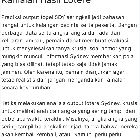
Prediksi output togel SDY seringkali jadi bahasan
hangat untuk kalangan pecinta serta peserta. Dengan
berbagai data serta angka-angka dari ada dari
keluaran lampau, pemain dapat membuat evaluasi
untuk menyelesaikan tanya krusial soal nomor yang
mungkin muncul. Informasi Sydney memberikan pola
yang bisa dilihat, tetapi tetap saja tidak jamak
jaminan. Oleh karena itu, pemain dianjurkan agar
tetap realistis dan jangan mengandalkan ramalan
secara keseluruhan.
Ketika melakukan analisis output lotere Sydney, krusial
untuk melihat arah dan angka yang sering tampil dari
beberapa waktu terakhir. Misalnya, angka angka yang
sering tampil barangkali menjadi tanda bahwa mereka
akan kembali kembali, atau. Namun, perlu perlu