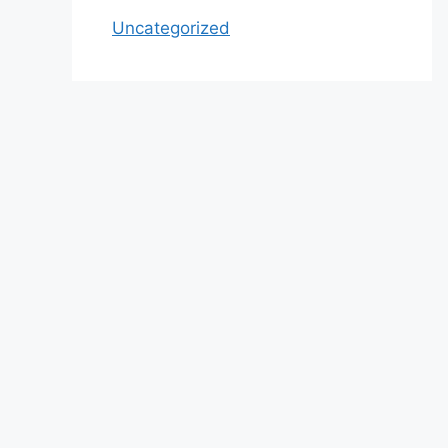
Uncategorized