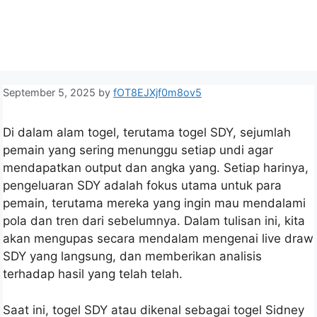
September 5, 2025
by
fOT8EJXjf0m8ov5
Di dalam alam togel, terutama togel SDY, sejumlah
pemain yang sering menunggu setiap undi agar
mendapatkan output dan angka yang. Setiap harinya,
pengeluaran SDY adalah fokus utama untuk para
pemain, terutama mereka yang ingin mau mendalami
pola dan tren dari sebelumnya. Dalam tulisan ini, kita
akan mengupas secara mendalam mengenai live draw
SDY yang langsung, dan memberikan analisis
terhadap hasil yang telah telah.
Saat ini, togel SDY atau dikenal sebagai togel Sidney