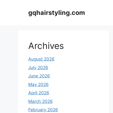
Skip
to
gqhairstyling.com
content
Archives
August 2026
July 2026
June 2026
May 2026
April 2026
March 2026
February 2026