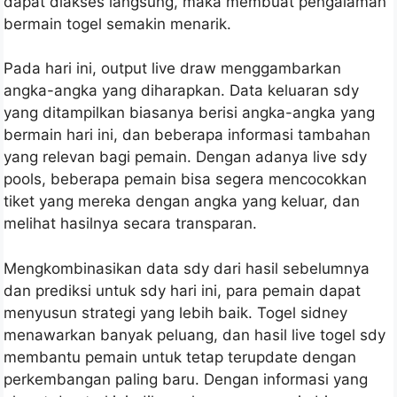
dapat diakses langsung, maka membuat pengalaman
bermain togel semakin menarik.
Pada hari ini, output live draw menggambarkan
angka-angka yang diharapkan. Data keluaran sdy
yang ditampilkan biasanya berisi angka-angka yang
bermain hari ini, dan beberapa informasi tambahan
yang relevan bagi pemain. Dengan adanya live sdy
pools, beberapa pemain bisa segera mencocokkan
tiket yang mereka dengan angka yang keluar, dan
melihat hasilnya secara transparan.
Mengkombinasikan data sdy dari hasil sebelumnya
dan prediksi untuk sdy hari ini, para pemain dapat
menyusun strategi yang lebih baik. Togel sidney
menawarkan banyak peluang, dan hasil live togel sdy
membantu pemain untuk tetap terupdate dengan
perkembangan paling baru. Dengan informasi yang