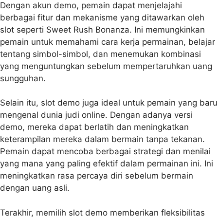
Dengan akun demo, pemain dapat menjelajahi
berbagai fitur dan mekanisme yang ditawarkan oleh
slot seperti Sweet Rush Bonanza. Ini memungkinkan
pemain untuk memahami cara kerja permainan, belajar
tentang simbol-simbol, dan menemukan kombinasi
yang menguntungkan sebelum mempertaruhkan uang
sungguhan.
Selain itu, slot demo juga ideal untuk pemain yang baru
mengenal dunia judi online. Dengan adanya versi
demo, mereka dapat berlatih dan meningkatkan
keterampilan mereka dalam bermain tanpa tekanan.
Pemain dapat mencoba berbagai strategi dan menilai
yang mana yang paling efektif dalam permainan ini. Ini
meningkatkan rasa percaya diri sebelum bermain
dengan uang asli.
Terakhir, memilih slot demo memberikan fleksibilitas