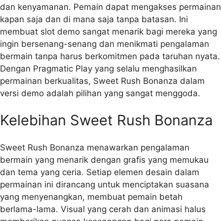
dan kenyamanan. Pemain dapat mengakses permainan
kapan saja dan di mana saja tanpa batasan. Ini
membuat slot demo sangat menarik bagi mereka yang
ingin bersenang-senang dan menikmati pengalaman
bermain tanpa harus berkomitmen pada taruhan nyata.
Dengan Pragmatic Play yang selalu menghasilkan
permainan berkualitas, Sweet Rush Bonanza dalam
versi demo adalah pilihan yang sangat menggoda.
Kelebihan Sweet Rush Bonanza
Sweet Rush Bonanza menawarkan pengalaman
bermain yang menarik dengan grafis yang memukau
dan tema yang ceria. Setiap elemen desain dalam
permainan ini dirancang untuk menciptakan suasana
yang menyenangkan, membuat pemain betah
berlama-lama. Visual yang cerah dan animasi halus