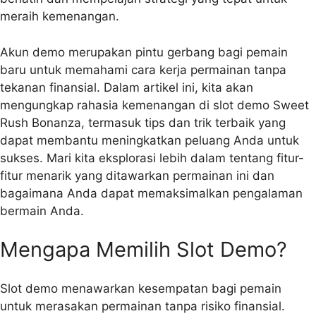
meraih kemenangan.
Akun demo merupakan pintu gerbang bagi pemain
baru untuk memahami cara kerja permainan tanpa
tekanan finansial. Dalam artikel ini, kita akan
mengungkap rahasia kemenangan di slot demo Sweet
Rush Bonanza, termasuk tips dan trik terbaik yang
dapat membantu meningkatkan peluang Anda untuk
sukses. Mari kita eksplorasi lebih dalam tentang fitur-
fitur menarik yang ditawarkan permainan ini dan
bagaimana Anda dapat memaksimalkan pengalaman
bermain Anda.
Mengapa Memilih Slot Demo?
Slot demo menawarkan kesempatan bagi pemain
untuk merasakan permainan tanpa risiko finansial.