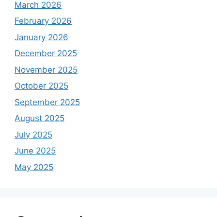
March 2026
February 2026
January 2026
December 2025
November 2025
October 2025
September 2025
August 2025
July 2025
June 2025
May 2025