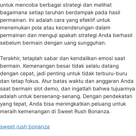
untuk mencoba berbagai strategi dan melihat
bagaimana setiap taruhan berdampak pada hasil
permainan. Ini adalah cara yang efektif untuk
menemukan pola atau kecenderungan dalam
permainan dan menguji apakah strategi Anda berhasil
sebelum bermain dengan uang sungguhan.
Terakhir, tetaplah sabar dan kendalikan emosi saat
bermain. Kemenangan besar tidak selalu datang
dengan cepat, jadi penting untuk tidak terburu-buru
dan tetap fokus. Atur batas waktu dan anggaran Anda
saat bermain slot demo, dan ingatlah bahwa tujuannya
adalah untuk bersenang-senang. Dengan pendekatan
yang tepat, Anda bisa meningkatkan peluang untuk
meraih kemenangan di Sweet Rush Bonanza.
sweet rush bonanza