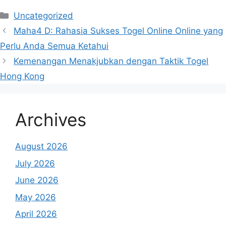
Categories
Uncategorized
Maha4 D: Rahasia Sukses Togel Online Online yang
Perlu Anda Semua Ketahui
Kemenangan Menakjubkan dengan Taktik Togel
Hong Kong
Archives
August 2026
July 2026
June 2026
May 2026
April 2026