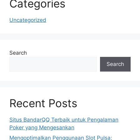
Categories
Uncategorized
Search
Search
Recent Posts
Situs BandarQQ Terbaik untuk Pengalaman
Poker yang Mengesankan
Mengoptimalkan Penggunaan Slot Pulsa: