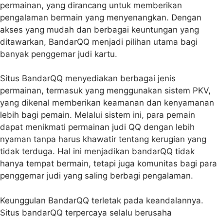
permainan, yang dirancang untuk memberikan
pengalaman bermain yang menyenangkan. Dengan
akses yang mudah dan berbagai keuntungan yang
ditawarkan, BandarQQ menjadi pilihan utama bagi
banyak penggemar judi kartu.
Situs BandarQQ menyediakan berbagai jenis
permainan, termasuk yang menggunakan sistem PKV,
yang dikenal memberikan keamanan dan kenyamanan
lebih bagi pemain. Melalui sistem ini, para pemain
dapat menikmati permainan judi QQ dengan lebih
nyaman tanpa harus khawatir tentang kerugian yang
tidak terduga. Hal ini menjadikan bandarQQ tidak
hanya tempat bermain, tetapi juga komunitas bagi para
penggemar judi yang saling berbagi pengalaman.
Keunggulan BandarQQ terletak pada keandalannya.
Situs bandarQQ terpercaya selalu berusaha