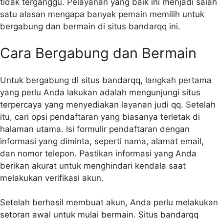
tidak terganggu. Pelayanan yang baik ini menjadi salah
satu alasan mengapa banyak pemain memilih untuk
bergabung dan bermain di situs bandarqq ini.
Cara Bergabung dan Bermain
Untuk bergabung di situs bandarqq, langkah pertama
yang perlu Anda lakukan adalah mengunjungi situs
terpercaya yang menyediakan layanan judi qq. Setelah
itu, cari opsi pendaftaran yang biasanya terletak di
halaman utama. Isi formulir pendaftaran dengan
informasi yang diminta, seperti nama, alamat email,
dan nomor telepon. Pastikan informasi yang Anda
berikan akurat untuk menghindari kendala saat
melakukan verifikasi akun.
Setelah berhasil membuat akun, Anda perlu melakukan
setoran awal untuk mulai bermain. Situs bandarqq