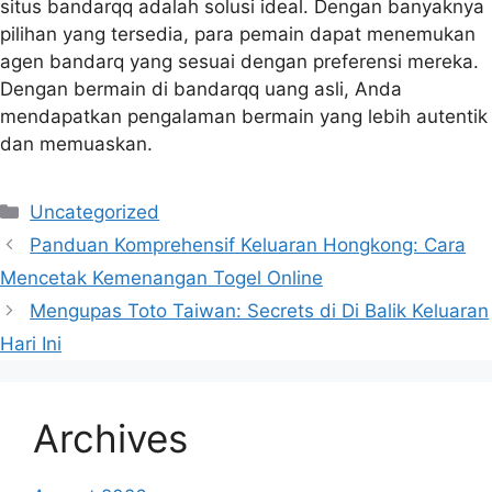
situs bandarqq adalah solusi ideal. Dengan banyaknya
pilihan yang tersedia, para pemain dapat menemukan
agen bandarq yang sesuai dengan preferensi mereka.
Dengan bermain di bandarqq uang asli, Anda
mendapatkan pengalaman bermain yang lebih autentik
dan memuaskan.
Categories
Uncategorized
Panduan Komprehensif Keluaran Hongkong: Cara
Mencetak Kemenangan Togel Online
Mengupas Toto Taiwan: Secrets di Di Balik Keluaran
Hari Ini
Archives