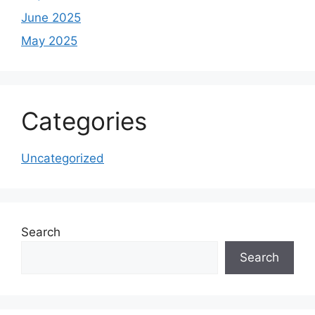
June 2025
May 2025
Categories
Uncategorized
Search
Search