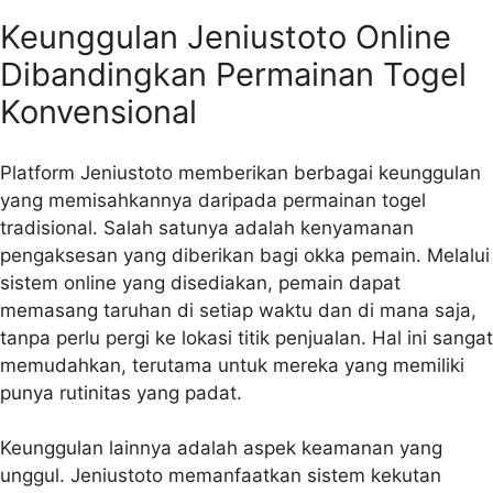
Keunggulan Jeniustoto Online
Dibandingkan Permainan Togel
Konvensional
Platform Jeniustoto memberikan berbagai keunggulan
yang memisahkannya daripada permainan togel
tradisional. Salah satunya adalah kenyamanan
pengaksesan yang diberikan bagi okka pemain. Melalui
sistem online yang disediakan, pemain dapat
memasang taruhan di setiap waktu dan di mana saja,
tanpa perlu pergi ke lokasi titik penjualan. Hal ini sangat
memudahkan, terutama untuk mereka yang memiliki
punya rutinitas yang padat.
Keunggulan lainnya adalah aspek keamanan yang
unggul. Jeniustoto memanfaatkan sistem kekutan