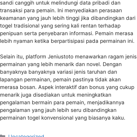
sandi canggih untuk melindungi data pribadi dan
transaksi para pemain. Ini menyediakan perasaan
keamanan yang jauh lebih tinggi jika dibandingkan dari
togel tradisional yang sering kali rentan terhadap
penipuan serta penyebaran informasi. Pemain merasa
lebih nyaman ketika berpartisipasi pada permainan ini.
Selain itu, platform Jeniustoto menawarkan ragam jenis
permainan yang lebih menarik dan novel. Dengan
banyaknya banyaknya variasi jenis taruhan dan
lapangan permainan, pemain pastinya tidak akan
merasa bosan. Aspek interaktif dan bonus yang cukup
menarik juga disediakan untuk meningkatkan
pengalaman bermain para pemain, menjadikannya
pengalaman yang jauh lebih seru dibandingkan
permainan togel konvensional yang biasanya kaku.
Categories
Uncategorized