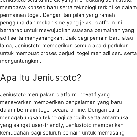
membawa konsep baru serta teknologi terkini ke dalam
permainan togel. Dengan tampilan yang ramah
pengguna dan mekanisme yang jelas, platform ini
berharap untuk mewujudkan suasana permainan yang
adil serta menyenangkan. Baik bagi pemain baru atau
lama, Jeniustoto memberikan semua apa diperlukan
untuk membuat proses berjudi togel menjadi seru serta
menguntungkan.
Apa Itu Jeniustoto?
Jeniustoto merupakan platform inovatif yang
menawarkan memberikan pengalaman yang baru
dalam bermain togel secara online. Dengan cara
menggabungkan teknologi canggih serta antarmuka
yang sangat user-friendly, Jeniustoto memberikan
kemudahan bagi seluruh pemain untuk memasang