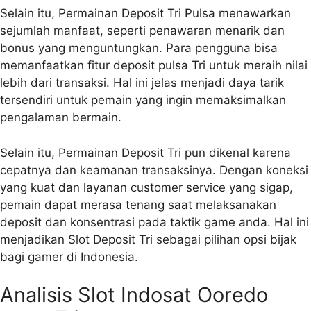
Selain itu, Permainan Deposit Tri Pulsa menawarkan
sejumlah manfaat, seperti penawaran menarik dan
bonus yang menguntungkan. Para pengguna bisa
memanfaatkan fitur deposit pulsa Tri untuk meraih nilai
lebih dari transaksi. Hal ini jelas menjadi daya tarik
tersendiri untuk pemain yang ingin memaksimalkan
pengalaman bermain.
Selain itu, Permainan Deposit Tri pun dikenal karena
cepatnya dan keamanan transaksinya. Dengan koneksi
yang kuat dan layanan customer service yang sigap,
pemain dapat merasa tenang saat melaksanakan
deposit dan konsentrasi pada taktik game anda. Hal ini
menjadikan Slot Deposit Tri sebagai pilihan opsi bijak
bagi gamer di Indonesia.
Analisis Slot Indosat Ooredo