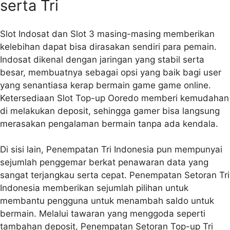
serta Tri
Slot Indosat dan Slot 3 masing-masing memberikan
kelebihan dapat bisa dirasakan sendiri para pemain.
Indosat dikenal dengan jaringan yang stabil serta
besar, membuatnya sebagai opsi yang baik bagi user
yang senantiasa kerap bermain game game online.
Ketersediaan Slot Top-up Ooredo memberi kemudahan
di melakukan deposit, sehingga gamer bisa langsung
merasakan pengalaman bermain tanpa ada kendala.
Di sisi lain, Penempatan Tri Indonesia pun mempunyai
sejumlah penggemar berkat penawaran data yang
sangat terjangkau serta cepat. Penempatan Setoran Tri
Indonesia memberikan sejumlah pilihan untuk
membantu pengguna untuk menambah saldo untuk
bermain. Melalui tawaran yang menggoda seperti
tambahan deposit, Penempatan Setoran Top-up Tri