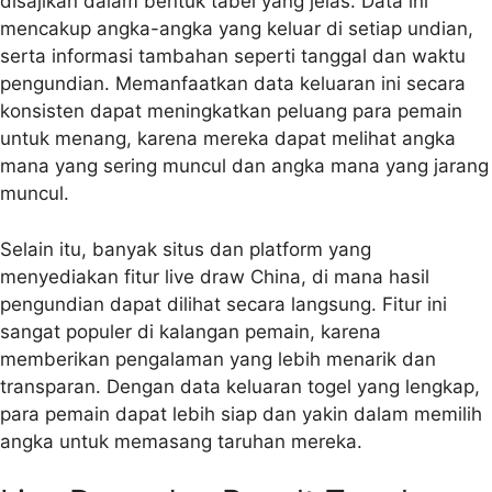
disajikan dalam bentuk tabel yang jelas. Data ini
mencakup angka-angka yang keluar di setiap undian,
serta informasi tambahan seperti tanggal dan waktu
pengundian. Memanfaatkan data keluaran ini secara
konsisten dapat meningkatkan peluang para pemain
untuk menang, karena mereka dapat melihat angka
mana yang sering muncul dan angka mana yang jarang
muncul.
Selain itu, banyak situs dan platform yang
menyediakan fitur live draw China, di mana hasil
pengundian dapat dilihat secara langsung. Fitur ini
sangat populer di kalangan pemain, karena
memberikan pengalaman yang lebih menarik dan
transparan. Dengan data keluaran togel yang lengkap,
para pemain dapat lebih siap dan yakin dalam memilih
angka untuk memasang taruhan mereka.