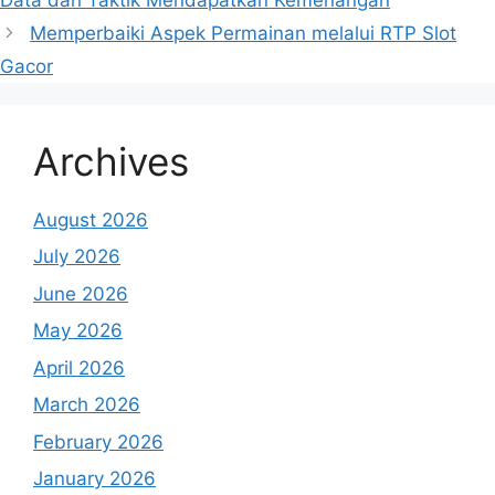
Memperbaiki Aspek Permainan melalui RTP Slot
Gacor
Archives
August 2026
July 2026
June 2026
May 2026
April 2026
March 2026
February 2026
January 2026