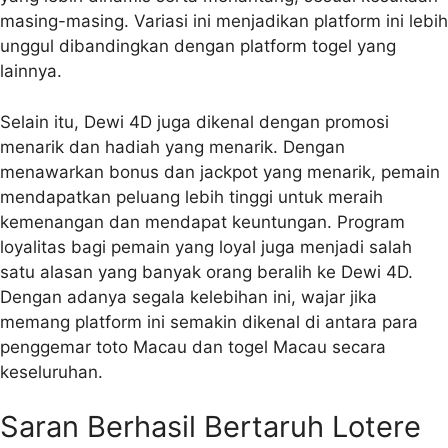
masing-masing. Variasi ini menjadikan platform ini lebih
unggul dibandingkan dengan platform togel yang
lainnya.
Selain itu, Dewi 4D juga dikenal dengan promosi
menarik dan hadiah yang menarik. Dengan
menawarkan bonus dan jackpot yang menarik, pemain
mendapatkan peluang lebih tinggi untuk meraih
kemenangan dan mendapat keuntungan. Program
loyalitas bagi pemain yang loyal juga menjadi salah
satu alasan yang banyak orang beralih ke Dewi 4D.
Dengan adanya segala kelebihan ini, wajar jika
memang platform ini semakin dikenal di antara para
penggemar toto Macau dan togel Macau secara
keseluruhan.
Saran Berhasil Bertaruh Lotere