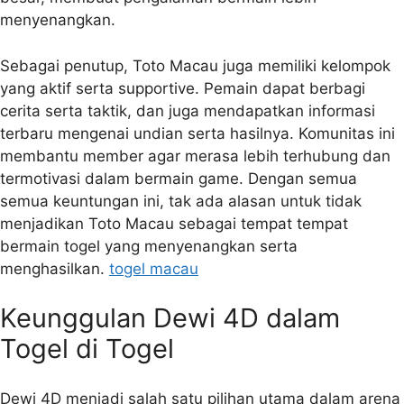
menyenangkan.
Sebagai penutup, Toto Macau juga memiliki kelompok
yang aktif serta supportive. Pemain dapat berbagi
cerita serta taktik, dan juga mendapatkan informasi
terbaru mengenai undian serta hasilnya. Komunitas ini
membantu member agar merasa lebih terhubung dan
termotivasi dalam bermain game. Dengan semua
semua keuntungan ini, tak ada alasan untuk tidak
menjadikan Toto Macau sebagai tempat tempat
bermain togel yang menyenangkan serta
menghasilkan.
togel macau
Keunggulan Dewi 4D dalam
Togel di Togel
Dewi 4D menjadi salah satu pilihan utama dalam arena