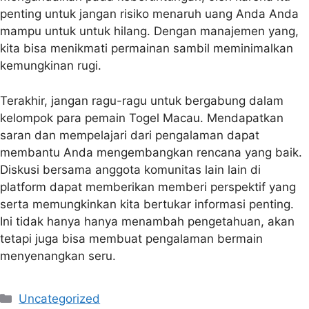
penting untuk jangan risiko menaruh uang Anda Anda
mampu untuk untuk hilang. Dengan manajemen yang,
kita bisa menikmati permainan sambil meminimalkan
kemungkinan rugi.
Terakhir, jangan ragu-ragu untuk bergabung dalam
kelompok para pemain Togel Macau. Mendapatkan
saran dan mempelajari dari pengalaman dapat
membantu Anda mengembangkan rencana yang baik.
Diskusi bersama anggota komunitas lain lain di
platform dapat memberikan memberi perspektif yang
serta memungkinkan kita bertukar informasi penting.
Ini tidak hanya hanya menambah pengetahuan, akan
tetapi juga bisa membuat pengalaman bermain
menyenangkan seru.
Categories
Uncategorized