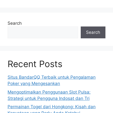
Search
Search
Recent Posts
Situs BandarQQ Terbaik untuk Pengalaman
Poker yang Mengesankan
Mengoptimalkan Penggunaan Slot Pulsa:
Strategi untuk Pengguna Indosat dan Tri
Permainan Togel dari Hongkong: Kisah dan