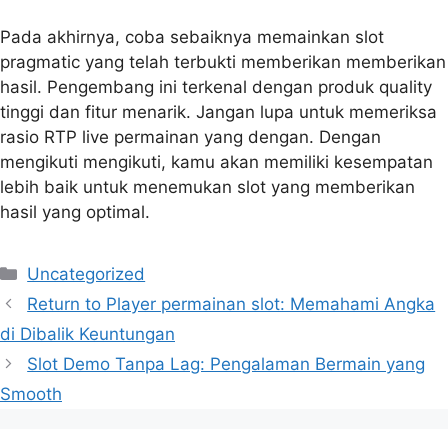
Pada akhirnya, coba sebaiknya memainkan slot
pragmatic yang telah terbukti memberikan memberikan
hasil. Pengembang ini terkenal dengan produk quality
tinggi dan fitur menarik. Jangan lupa untuk memeriksa
rasio RTP live permainan yang dengan. Dengan
mengikuti mengikuti, kamu akan memiliki kesempatan
lebih baik untuk menemukan slot yang memberikan
hasil yang optimal.
Categories
Uncategorized
Return to Player permainan slot: Memahami Angka
di Dibalik Keuntungan
Slot Demo Tanpa Lag: Pengalaman Bermain yang
Smooth