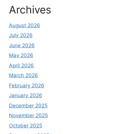
Archives
August 2026
July 2026
June 2026
May 2026
April 2026
March 2026
February 2026
January 2026
December 2025
November 2025
October 2025