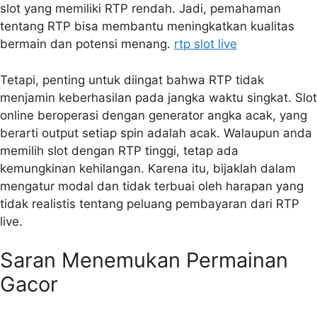
slot yang memiliki RTP rendah. Jadi, pemahaman
tentang RTP bisa membantu meningkatkan kualitas
bermain dan potensi menang.
rtp slot live
Tetapi, penting untuk diingat bahwa RTP tidak
menjamin keberhasilan pada jangka waktu singkat. Slot
online beroperasi dengan generator angka acak, yang
berarti output setiap spin adalah acak. Walaupun anda
memilih slot dengan RTP tinggi, tetap ada
kemungkinan kehilangan. Karena itu, bijaklah dalam
mengatur modal dan tidak terbuai oleh harapan yang
tidak realistis tentang peluang pembayaran dari RTP
live.
Saran Menemukan Permainan
Gacor