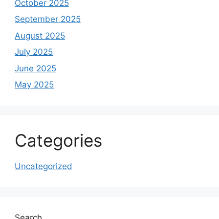
October 2025
September 2025
August 2025
July 2025
June 2025
May 2025
Categories
Uncategorized
Search