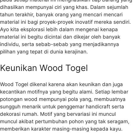
dihasilkan mempunyai ciri yang khas. Dalam sejumlah
tahun terakhir, banyak orang yang mencari mencari
material ini bagi proyek-proyek inovatif mereka sendiri.
Ayo kita eksplorasi lebih dalam mengenai kenapa
material ini begitu dicintai dan dikejar oleh banyak
individu, serta sebab-sebab yang menjadikannya
pilihan yang tepat di dunia kerajinan.
Keunikan Wood Togel
Wood Togel dikenal karena akan keunikan dan juga
kecantikan motifnya yang begitu alami. Setiap lembar
potongan wood mempunyai pola yang, membuatnya
sungguh menarik untuk penggemar handicraft serta
dekorasi rumah. Motif yang bervariasi ini muncul
muncul akibat pertumbuhan pohon yang tak seragam,
memberikan karakter masing-masing kepada kayu.