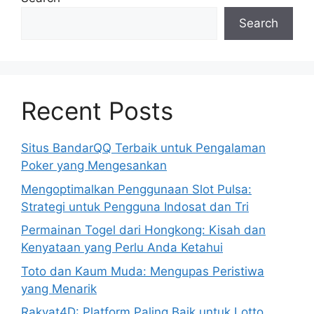
Search
Recent Posts
Situs BandarQQ Terbaik untuk Pengalaman
Poker yang Mengesankan
Mengoptimalkan Penggunaan Slot Pulsa:
Strategi untuk Pengguna Indosat dan Tri
Permainan Togel dari Hongkong: Kisah dan
Kenyataan yang Perlu Anda Ketahui
Toto dan Kaum Muda: Mengupas Peristiwa
yang Menarik
Rakyat4D: Platform Paling Baik untuk Lotto