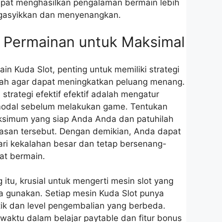
pat menghasilkan pengalaman bermain lebih
gasyikkan dan menyenangkan.
k Permainan untuk Maksimal
in Kuda Slot, penting untuk memiliki strategi
rah agar dapat meningkatkan peluang menang.
 strategi efektif efektif adalah mengatur
odal sebelum melakukan game. Tentukan
simum yang siap Anda Anda dan patuhilah
tasan tersebut. Dengan demikian, Anda dapat
ri kekalahan besar dan tetap bersenang-
at bermain.
 itu, krusial untuk mengerti mesin slot yang
 gunakan. Setiap mesin Kuda Slot punya
tik dan level pengembalian yang berbeda.
waktu dalam belajar paytable dan fitur bonus