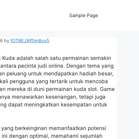
Sample Page
26
by
fOT8EJXjf0m8ov5
 Kuda adalah salah satu permainan semakin
 antara pecinta judi online. Dengan tema yang
an peluang untuk mendapatkan hadiah besar,
kali pengguna yang tertarik untuk mencoba
an mereka di duni permainan kuda slot. Game
 hanya menawarkan kesenangan, tetapi juga
yang dapat meningkatkan kesempatan untuk
 yang berkeinginan memanfaatkan potensi
 ini dengan optimal, memahami sejumlah