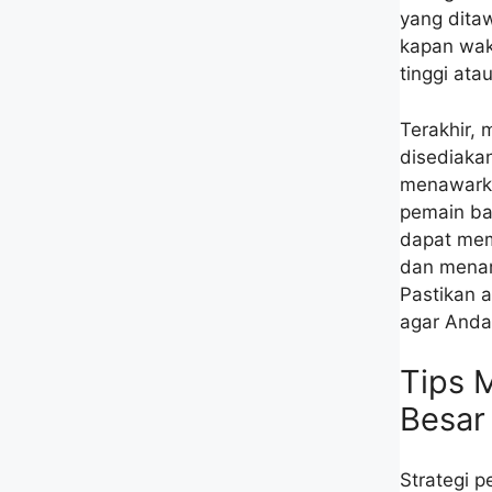
yang dita
kapan wak
tinggi ata
Terakhir,
disediakan
menawarkan
pemain bar
dapat me
dan menam
Pastikan 
agar Anda
Tips 
Besar
Strategi 