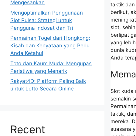
Mengesankan
taktik dan
berikut, 
Mengoptimalkan Penggunaan
meningkat
Slot Pulsa: Strategi untuk
slot, seh
Pengguna Indosat dan Tri
berlipat 
Permainan Togel dari Hongkong:
yang lebih
Kisah dan Kenyataan yang Perlu
dunia kuda
Anda Ketahui
Anda tera
Toto dan Kaum Muda: Mengupas
Peristiwa yang Menarik
Memah
Rakyat4D: Platform Paling Baik
untuk Lotto Secara Online
Slot kuda
semakin s
Permainan
taktik, da
mereka. D
Recent
suasana y