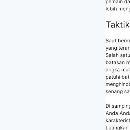
pemain da
lebih men
Takti
Saat berma
yang tera
Salah satu
batasan m
angka mak
patuhi ba
menghinda
senang sa
Di samping
Anda Anda
karakteris
Luangkan 