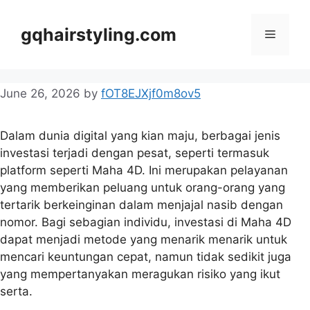
Skip
to
gqhairstyling.com
Menu
content
June 26, 2026
by
fOT8EJXjf0m8ov5
Dalam dunia digital yang kian maju, berbagai jenis
investasi terjadi dengan pesat, seperti termasuk
platform seperti Maha 4D. Ini merupakan pelayanan
yang memberikan peluang untuk orang-orang yang
tertarik berkeinginan dalam menjajal nasib dengan
nomor. Bagi sebagian individu, investasi di Maha 4D
dapat menjadi metode yang menarik menarik untuk
mencari keuntungan cepat, namun tidak sedikit juga
yang mempertanyakan meragukan risiko yang ikut
serta.