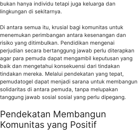
bukan hanya individu tetapi juga keluarga dan
lingkungan di sekitarnya.
Di antara semua itu, krusial bagi komunitas untuk
menemukan perimbangan antara kesenangan dan
risiko yang ditimbulkan. Pendidikan mengenai
perjudian secara bertanggung jawab perlu diterapkan
agar para pemuda dapat mengambil keputusan yang
baik dan mengetahui konsekuensi dari tindakan
tindakan mereka. Melalui pendekatan yang tepat,
pemudatogel dapat menjadi sarana untuk membangun
solidaritas di antara pemuda, tanpa melupakan
tanggung jawab sosial sosial yang perlu dipegang.
Pendekatan Membangun
Komunitas yang Positif