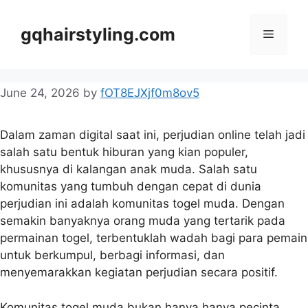
Skip
to
gqhairstyling.com
Menu
content
June 24, 2026
by
fOT8EJXjf0m8ov5
Dalam zaman digital saat ini, perjudian online telah jadi
salah satu bentuk hiburan yang kian populer,
khususnya di kalangan anak muda. Salah satu
komunitas yang tumbuh dengan cepat di dunia
perjudian ini adalah komunitas togel muda. Dengan
semakin banyaknya orang muda yang tertarik pada
permainan togel, terbentuklah wadah bagi para pemain
untuk berkumpul, berbagi informasi, dan
menyemarakkan kegiatan perjudian secara positif.
Komunitas togel muda bukan hanya hanya pecinta