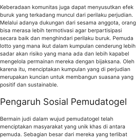
Keberadaan komunitas juga dapat menyusutkan efek
buruk yang terkadang muncul dari perilaku perjudian.
Melalui adanya dukungan dari sesama anggota, orang
bisa merasa lebih termotivasi agar berpartisipasi
secara baik dan menghindari perilaku buruk. Pemuda
lotto yang mana ikut dalam kumpulan cenderung lebih
sadar akan risiko yang mana ada dan lebih kapabel
mengelola permainan mereka dengan bijaksana. Oleh
karena itu, menciptakan kumpulan yang di perjudian
merupakan kuncian untuk membangun suasana yang
positif dan sustainable.
Pengaruh Sosial Pemudatogel
Bermain judi dalam wujud pemudatogel telah
menciptakan masyarakat yang unik khas di antara
pemuda. Sebagian besar dari mereka yang terlibat